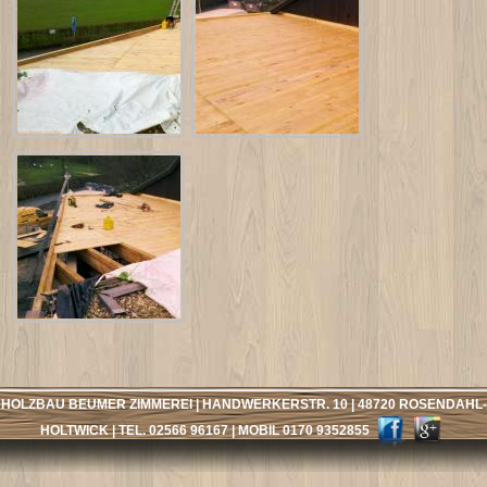
HOLZBAU BEUMER ZIMMEREI | HANDWERKERSTR. 10 | 48720 ROSENDAHL-
HOLTWICK | TEL. 02566 96167 | MOBIL 0170 9352855